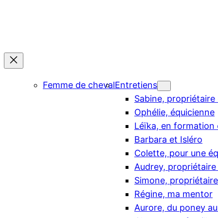
Aller
au
contenu
Femme de cheval
Entretiens
Sabine, propriétair
Ophélie, équicienne
Léïka, en formation
Barbara et Isléro
Colette, pour une éq
Audrey, propriétaire 
Simone, propriétair
Régine, ma mentor
Aurore, du poney au