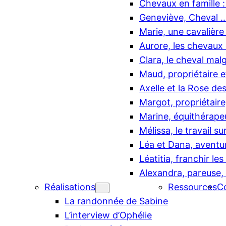
Chevaux en famille :
Geneviève, Cheval … 
Marie, une cavalièr
Aurore, les chevaux d
Clara, le cheval mal
Maud, propriétaire e
Axelle et la Rose de
Margot, propriétaire
Marine, équithérape
Mélissa, le travail su
Léa et Dana, aventu
Léatitia, franchir le
Alexandra, pareuse,
Réalisations
Ressources
C
La randonnée de Sabine
L’interview d’Ophélie